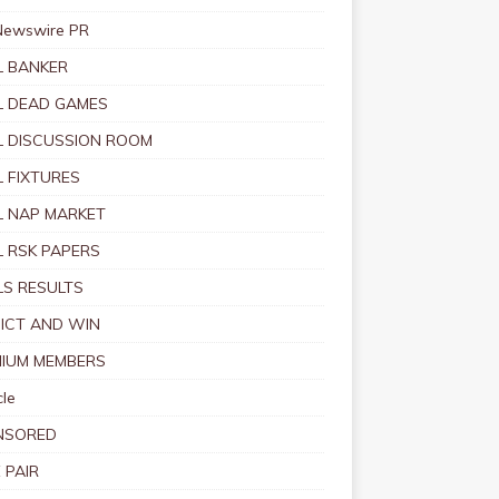
Newswire PR
 BANKER
 DEAD GAMES
 DISCUSSION ROOM
 FIXTURES
 NAP MARKET
 RSK PAPERS
S RESULTS
ICT AND WIN
IUM MEMBERS
le
NSORED
 PAIR