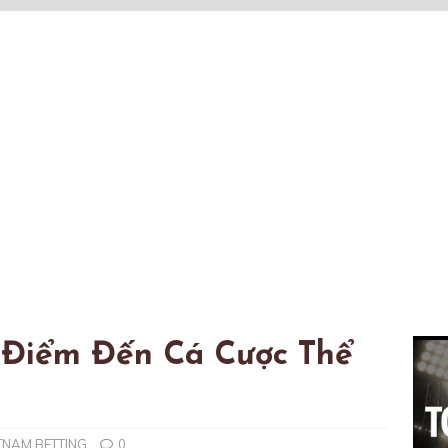
 Điểm Đến Cá Cược Thể
TNAM BETTING
0