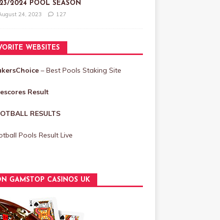
23/2024 POOL SEASON
August 24, 2023
127
VORITE WEBSITES
akersChoice
– Best Pools Staking Site
vescores Result
OTBALL RESULTS
tball Pools Result Live
N GAMSTOP CASINOS UK