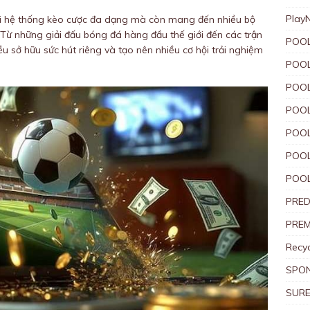
Play
i hệ thống kèo cược đa dạng mà còn mang đến nhiều bộ
Từ những giải đấu bóng đá hàng đầu thế giới đến các trận
POOL
ều sở hữu sức hút riêng và tạo nên nhiều cơ hội trải nghiệm
POOL
POOL
POOL
POOL
POOL
POOL
PRED
PREM
Recyc
SPO
SURE