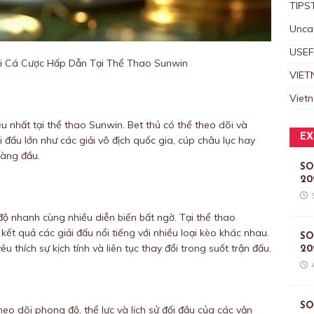
TIPS
Unca
USEF
 Cá Cược Hấp Dẫn Tại Thể Thao Sunwin
VIET
Viet
 nhất tại thể thao Sunwin. Bet thủ có thể theo dõi và
EX
 đấu lớn như các giải vô địch quốc gia, cúp châu lục hay
hàng đầu.
SO
20
ộ nhanh cùng nhiều diễn biến bất ngờ. Tại thể thao
ết quả các giải đấu nổi tiếng với nhiều loại kèo khác nhau.
SO
thích sự kịch tính và liên tục thay đổi trong suốt trận đấu.
20
SO
heo dõi phong độ, thể lực và lịch sử đối đầu của các vận