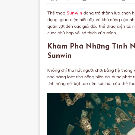
Thể thao
Sunwin
đang trở thành lựa chọn h
dạng, giao diện hiện đại và khả năng cập nh
quần vợt đến các giải đấu thể thao điện tử, 
cược phù hợp với sở thích của mình.
Khám Phá Những Tính N
Sunwin
Không chỉ thu hút người chơi bằng hệ thống
nhờ hàng loạt tính năng hiện đại được phát 
tính năng nổi bật tạo nên sức hút của thể th