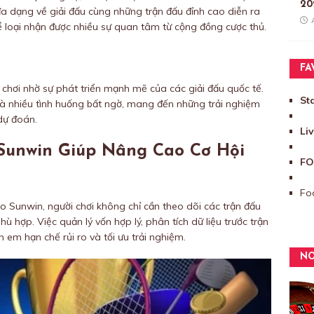
20
 đa dạng về giải đấu cùng những trận đấu đỉnh cao diễn ra
 loại nhận được nhiều sự quan tâm từ cộng đồng cược thủ.
FA
chơi nhờ sự phát triển mạnh mẽ của các giải đấu quốc tế.
St
và nhiều tình huống bất ngờ, mang đến những trải nghiệm
dự đoán.
Li
 Sunwin Giúp Nâng Cao Cơ Hội
FO
Foo
ao Sunwin, người chơi không chỉ cần theo dõi các trận đấu
 hợp. Việc quản lý vốn hợp lý, phân tích dữ liệu trước trận
 em hạn chế rủi ro và tối ưu trải nghiệm.
NO