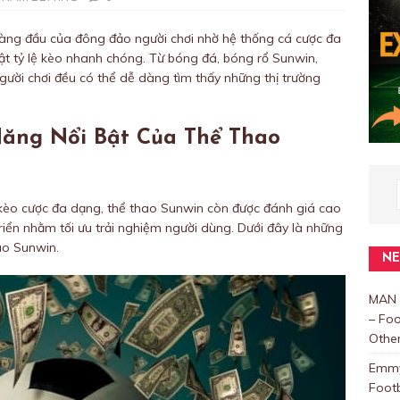
àng đầu của đông đảo người chơi nhờ hệ thống cá cược đa
ật tỷ lệ kèo nhanh chóng. Từ bóng đá, bóng rổ Sunwin,
người chơi đều có thể dễ dàng tìm thấy những thị trường
ăng Nổi Bật Của Thể Thao
 kèo cược đa dạng, thể thao Sunwin còn được đánh giá cao
triển nhằm tối ưu trải nghiệm người dùng. Dưới đây là những
ao Sunwin.
N
MAN
– Foo
Other
Emm
Foot