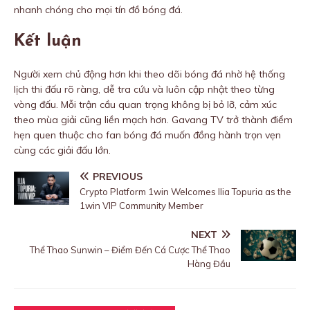
nhanh chóng cho mọi tín đồ bóng đá.
Kết luận
Người xem chủ động hơn khi theo dõi bóng đá nhờ hệ thống
lịch thi đấu rõ ràng, dễ tra cứu và luôn cập nhật theo từng
vòng đấu. Mỗi trận cầu quan trọng không bị bỏ lỡ, cảm xúc
theo mùa giải cũng liền mạch hơn. Gavang TV trở thành điểm
hẹn quen thuộc cho fan bóng đá muốn đồng hành trọn vẹn
cùng các giải đấu lớn.
PREVIOUS
Crypto Platform 1win Welcomes Ilia Topuria as the
1win VIP Community Member
NEXT
Thể Thao Sunwin – Điểm Đến Cá Cược Thể Thao
Hàng Đầu