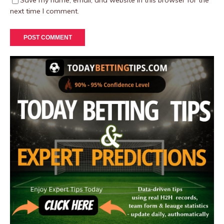
Save my name, email, and website in this browser for the
next time I comment.