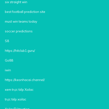
six straight win
best football prediction site
must win teams today
soccer predictions
S8
https://hitclub1.guru/
Go88
iwin
https://keonhacai.channel/
xem trực tiếp Xoilac
trực tiếp xoilac
XoilacTV tructiep