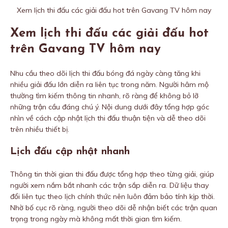
Xem lịch thi đấu các giải đấu hot trên Gavang TV hôm nay
Xem lịch thi đấu các giải đấu hot
trên Gavang TV hôm nay
Nhu cầu theo dõi lịch thi đấu bóng đá ngày càng tăng khi
nhiều giải đấu lớn diễn ra liên tục trong năm. Người hâm mộ
thường tìm kiếm thông tin nhanh, rõ ràng để không bỏ lỡ
những trận cầu đáng chú ý. Nội dung dưới đây tổng hợp góc
nhìn về cách cập nhật lịch thi đấu thuận tiện và dễ theo dõi
trên nhiều thiết bị.
Lịch đấu cập nhật nhanh
Thông tin thời gian thi đấu được tổng hợp theo từng giải, giúp
người xem nắm bắt nhanh các trận sắp diễn ra. Dữ liệu thay
đổi liên tục theo lịch chính thức nên luôn đảm bảo tính kịp thời.
Nhờ bố cục rõ ràng, người theo dõi dễ nhận biết các trận quan
trọng trong ngày mà không mất thời gian tìm kiếm.