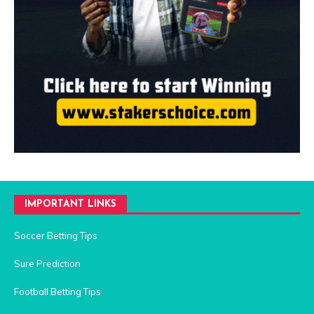
IMPORTANT LINKS
Soccer Betting Tips
Sure Prediction
Football Betting Tips