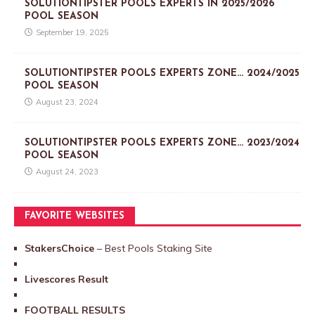
SOLUTIONTIPSTER POOLS EXPERTS IN 2025/2026
POOL SEASON
September 19, 2025
SOLUTIONTIPSTER POOLS EXPERTS ZONE… 2024/2025
POOL SEASON
August 23, 2024
SOLUTIONTIPSTER POOLS EXPERTS ZONE… 2023/2024
POOL SEASON
August 24, 2023
FAVORITE WEBSITES
StakersChoice
– Best Pools Staking Site
Livescores Result
FOOTBALL RESULTS