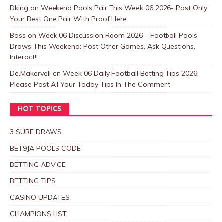
Dking
on
Weekend Pools Pair This Week 06 2026- Post Only
Your Best One Pair With Proof Here
Boss
on
Week 06 Discussion Room 2026 – Football Pools
Draws This Weekend: Post Other Games, Ask Questions,
Interact!!
De.Makerveli
on
Week 06 Daily Football Betting Tips 2026:
Please Post All Your Today Tips In The Comment
HOT TOPICS
3 SURE DRAWS
BET9JA POOLS CODE
BETTING ADVICE
BETTING TIPS
CASINO UPDATES
CHAMPIONS LIST