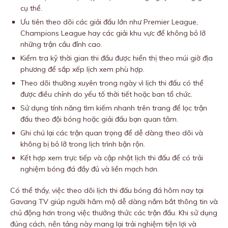
cụ thể.
Ưu tiên theo dõi các giải đấu lớn như Premier League,
Champions League hay các giải khu vực để không bỏ lỡ
những trận cầu đỉnh cao.
Kiểm tra kỹ thời gian thi đấu được hiển thị theo múi giờ địa
phương để sắp xếp lịch xem phù hợp.
Theo dõi thường xuyên trong ngày vì lịch thi đấu có thể
được điều chỉnh do yếu tố thời tiết hoặc ban tổ chức.
Sử dụng tính năng tìm kiếm nhanh trên trang để lọc trận
đấu theo đội bóng hoặc giải đấu bạn quan tâm.
Ghi chú lại các trận quan trọng để dễ dàng theo dõi và
không bị bỏ lỡ trong lịch trình bận rộn.
Kết hợp xem trực tiếp và cập nhật lịch thi đấu để có trải
nghiệm bóng đá đầy đủ và liền mạch hơn.
Có thể thấy, việc theo dõi lịch thi đấu bóng đá hôm nay tại
Gavang TV giúp người hâm mộ dễ dàng nắm bắt thông tin và
chủ động hơn trong việc thưởng thức các trận đấu. Khi sử dụng
đúng cách, nền tảng này mang lại trải nghiệm tiện lợi và