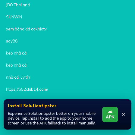
JBO Thailand
SUNWIN
xem bóng đá cakhiatv
say88
kèo nhà cái
kèo nhà cái
nhà cái uy tín
https://b52club14.com/
sc88
Install Solutiontipster
Experience Solutiontipster better on your mobile
sc88
×
APK
device. Tap Install to add the app to your home
screen or use the APK fallback to install manually.
https://tylekeonhanh.com/