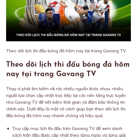
Theo dõi lịch thi đấu bóng đá hôm nay tại trang Gavang TV
Theo dõi lịch thi đấu bóng đá hôm
nay tại trang Gavang TV
Thay vì phải tìm kiếm rải rác nhiều nguồn khác nhau, nhiều
người lựa chọn cập nhật trực tiếp tại các nền tảng trực tuyến
như Gavang TV để tiết kiệm thời gian và đảm bảo thông tin
chính xác. Dưới đây là một số cách giúp bạn theo dõi lịch thi
đấu bóng đá hôm nay nhanh chóng và hiệu quả.
Truy cập mục lịch thi đấu trên Gavang TV để xem danh
sách trận đấu được cập nhật theo từng ngày và từng giải