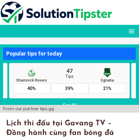
From our partner
tips.gg
Lịch thi đấu tại Gavang TV –
Đồng hành cùng fan bóng đá