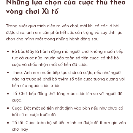
Những lựa chọn của cược thủ theo
vòng chơi Xì tố
Trong suốt quá trình diễn ra ván chơi, mỗi khi có các lá bài
được chia, anh em cần phải hết sức cẩn trọng và suy tính lựa
chọn cho mình một trong những hành động sau:
Bỏ bài: Đây là hành động mà người chơi không muốn tiếp
tục cá cược nữa, muốn bảo toàn số tiền cược, có thể bỏ
cuộc và chấp nhận mất số tiền đã cược.
Theo: Anh em muốn tiếp tục chơi cá cược, nếu như người
nào ra trước sẽ phải bỏ thêm số tiền cược tương đương với
tiền của người cược trước.
Tố: Chơi tiếp đồng thời tăng mức cược lên so với người đã
cược.
Cược: Đặt một số tiền nhất định vào bàn nếu như chưa có
bất cứ ai cược trước đó.
Tố tất: Cược toàn bộ số tiền mình có được để tham gia ván
chơi này.