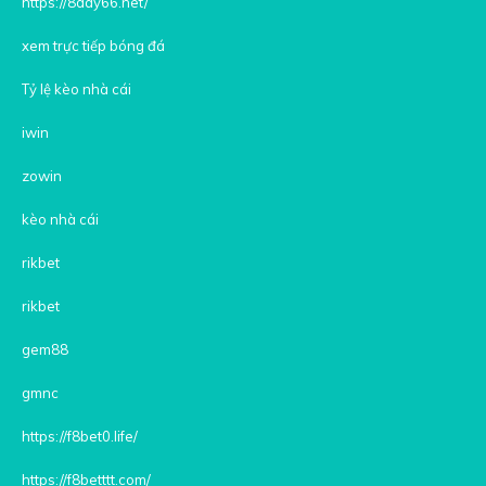
https://8day66.net/
xem trực tiếp bóng đá
Tỷ lệ kèo nhà cái
iwin
zowin
kèo nhà cái
rikbet
rikbet
gem88
gmnc
https://f8bet0.life/
https://f8betttt.com/