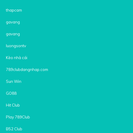
thapcam
gavang
gavang
luongsontv
Kèo nhà cái
789clubdangnhap.com
Sun Win
GO88
Hit Club
Play 789Club
B52 Club