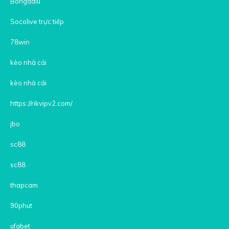
Bongdalu
Socolive trực tiếp
78win
kèo nhà cái
kèo nhà cái
https://rikvipv2.com/
jbo
sc88
sc88
thapcam
90phut
ufabet