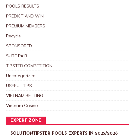
POOLS RESULTS
PREDICT AND WIN
PREMIUM MEMBERS
Recycle
SPONSORED
SURE PAIR
TIPSTER COMPETITION
Uncategorized
USEFUL TIPS
VIETNAM BETTING
Vietnam Casino
EXPERT ZONE
SOLUTIONTIPSTER POOLS EXPERTS IN 2025/2026