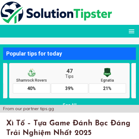
From our partner
tips.gg
Xì Tố – Tựa Game Đánh Bạc Đáng
Trải Nghiệm Nhất 2025