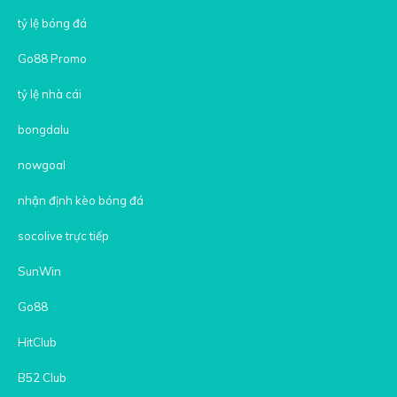
tỷ lệ bóng đá
Go88 Promo
tỷ lệ nhà cái
bongdalu
nowgoal
nhận định kèo bóng đá
socolive trực tiếp
SunWin
Go88
HitClub
B52 Club