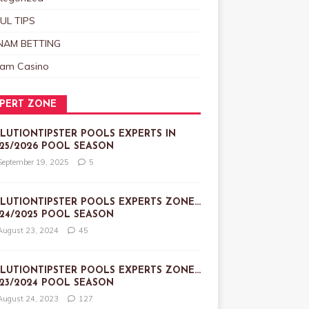
UL TIPS
NAM BETTING
nam Casino
PERT ZONE
LUTIONTIPSTER POOLS EXPERTS IN
25/2026 POOL SEASON
September 19, 2025
5
LUTIONTIPSTER POOLS EXPERTS ZONE…
24/2025 POOL SEASON
August 23, 2024
45
LUTIONTIPSTER POOLS EXPERTS ZONE…
23/2024 POOL SEASON
August 24, 2023
127