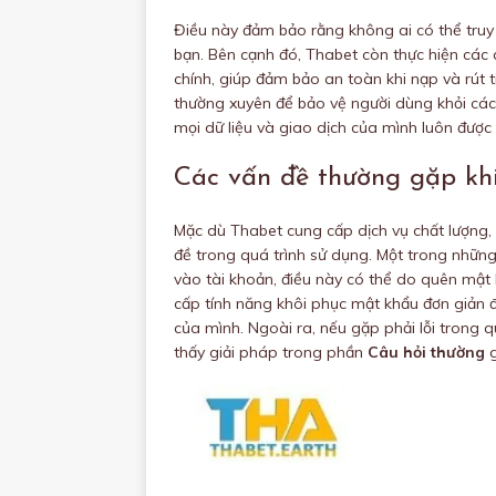
Điều này đảm bảo rằng không ai có thể truy
bạn. Bên cạnh đó, Thabet còn thực hiện các q
chính, giúp đảm bảo an toàn khi nạp và rút 
thường xuyên để bảo vệ người dùng khỏi các
mọi dữ liệu và giao dịch của mình luôn được 
Các vấn đề thường gặp kh
Mặc dù Thabet cung cấp dịch vụ chất lượng,
đề trong quá trình sử dụng. Một trong nhữn
vào tài khoản, điều này có thể do quên mật 
cấp tính năng khôi phục mật khẩu đơn giản đ
của mình. Ngoài ra, nếu gặp phải lỗi trong q
thấy giải pháp trong phần
Câu hỏi thường
g