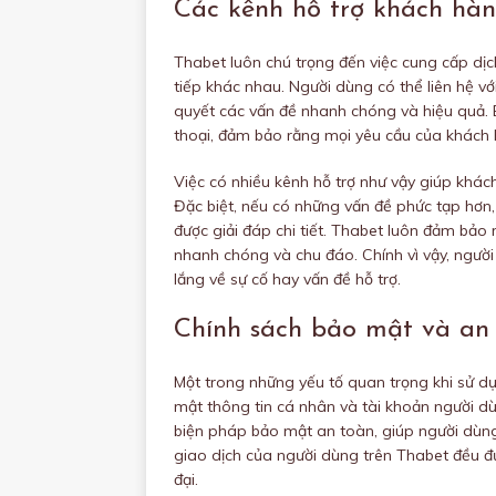
Các kênh hỗ trợ khách hà
Thabet luôn chú trọng đến việc cung cấp dịc
tiếp khác nhau. Người dùng có thể liên hệ vớ
quyết các vấn đề nhanh chóng và hiệu quả. 
thoại, đảm bảo rằng mọi yêu cầu của khách h
Việc có nhiều kênh hỗ trợ như vậy giúp khác
Đặc biệt, nếu có những vấn đề phức tạp hơn,
được giải đáp chi tiết. Thabet luôn đảm bảo
nhanh chóng và chu đáo. Chính vì vậy, ngườ
lắng về sự cố hay vấn đề hỗ trợ.
Chính sách bảo mật và an
Một trong những yếu tố quan trọng khi sử dụ
mật thông tin cá nhân và tài khoản người dù
biện pháp bảo mật an toàn, giúp người dùng
giao dịch của người dùng trên Thabet đều 
đại.