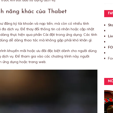
nh năng khác của Thabet
FA
ư đăng ký tài khoản và nạp tiền, mà còn có nhiều tính
St
 đa dịch vụ. Để thay đổi thông tin cá nhân hoặc cập nhật
 dàng thực hiện qua phần Cài đặt trong ứng dụng. Các tính
Li
i dùng dễ dàng thao tác mà không gặp phải khó khăn gì.
FO
rình khuyến mãi hoặc ưu đãi đặc biệt dành cho người dùng
ng dịch vụ. Để tham gia vào các chương trình này, người
Foo
ên ứng dụng hoặc trang web.
NO