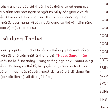
POOL
 cập trái phép vào tài khoản hoặc thông tin cá nhân của
uy trình bảo mật nghiêm ngặt khi xử lý các giao dịch tài
POOL
tiền. Chính sách bảo mật của Thabet luôn được cập nhật
POOL
 mối đe dọa mạng. Vì vậy, người dùng có thể yên tâm rằng
bảo vệ một cách tối ưu.
POOL
POOL
i sử dụng Thabet
POOL
 nhưng người dùng đôi khi vẫn có thể gặp phải một số vấn
POOL
g vấn đề phổ biến nhất là không thể
Thabet đăng nhập
PRED
khẩu hoặc lỗi hệ thống. Trong trường hợp này, Thabet cung
ể người dùng có thể lấy lại quyền truy cập vào tài khoản
PREM
uá trình nạp hoặc rút tiền, người dùng có thể dễ dàng tìm
Recyc
ặp hoặc liên hệ với đội ngũ hỗ trợ.
SPO
SURE
TIPS
Unca