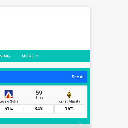
NING
MORE