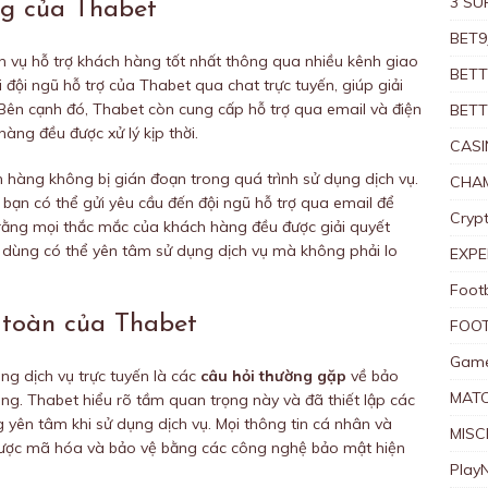
3 SU
ng của Thabet
BET9
h vụ hỗ trợ khách hàng tốt nhất thông qua nhiều kênh giao
BETT
i đội ngũ hỗ trợ của Thabet qua chat trực tuyến, giúp giải
Bên cạnh đó, Thabet còn cung cấp hỗ trợ qua email và điện
BETT
àng đều được xử lý kịp thời.
CASI
h hàng không bị gián đoạn trong quá trình sử dụng dịch vụ.
CHAM
 bạn có thể gửi yêu cầu đến đội ngũ hỗ trợ qua email để
Crypt
 rằng mọi thắc mắc của khách hàng đều được giải quyết
i dùng có thể yên tâm sử dụng dịch vụ mà không phải lo
EXPE
Foot
 toàn của Thabet
FOOT
Game
ng dịch vụ trực tuyến là các
câu hỏi thường gặp
về bảo
MAT
ng. Thabet hiểu rõ tầm quan trọng này và đã thiết lập các
 yên tâm khi sử dụng dịch vụ. Mọi thông tin cá nhân và
MISC
được mã hóa và bảo vệ bằng các công nghệ bảo mật hiện
Play