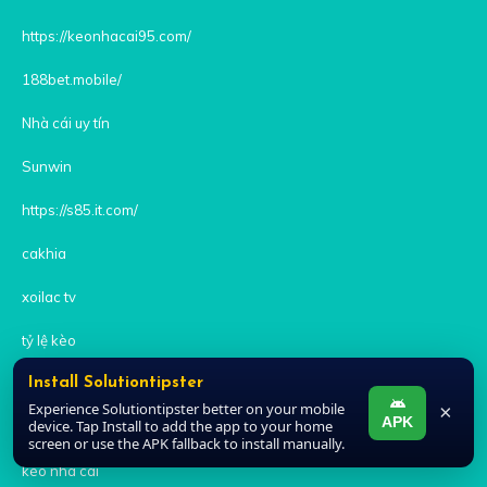
https://keonhacai95.com/
188bet.mobile/
Nhà cái uy tín
Sunwin
https://s85.it.com/
cakhia
xoilac tv
tỷ lệ kèo
Kết quả bóng đá
Install Solutiontipster
Experience Solutiontipster better on your mobile
×
APK
device. Tap Install to add the app to your home
hb88 com
screen or use the APK fallback to install manually.
kèo nhà cái