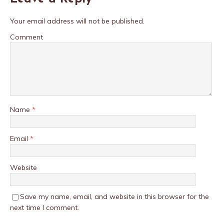
Your email address will not be published.
Comment
Name
*
Email
*
Website
Save my name, email, and website in this browser for the
next time I comment.