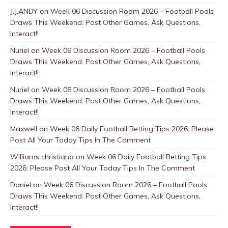
J.J.ANDY
on
Week 06 Discussion Room 2026 – Football Pools
Draws This Weekend: Post Other Games, Ask Questions,
Interact!!
Nuriel
on
Week 06 Discussion Room 2026 – Football Pools
Draws This Weekend: Post Other Games, Ask Questions,
Interact!!
Nuriel
on
Week 06 Discussion Room 2026 – Football Pools
Draws This Weekend: Post Other Games, Ask Questions,
Interact!!
Maxwell
on
Week 06 Daily Football Betting Tips 2026: Please
Post All Your Today Tips In The Comment
Williams christiana
on
Week 06 Daily Football Betting Tips
2026: Please Post All Your Today Tips In The Comment
Daniel
on
Week 06 Discussion Room 2026 – Football Pools
Draws This Weekend: Post Other Games, Ask Questions,
Interact!!