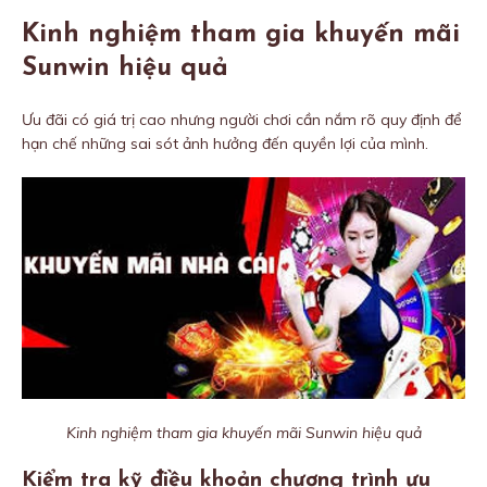
Kinh nghiệm tham gia khuyến mãi
Sunwin hiệu quả
Ưu đãi có giá trị cao nhưng người chơi cần nắm rõ quy định để
hạn chế những sai sót ảnh hưởng đến quyền lợi của mình.
Kinh nghiệm tham gia khuyến mãi Sunwin hiệu quả
Kiểm tra kỹ điều khoản chương trình ưu