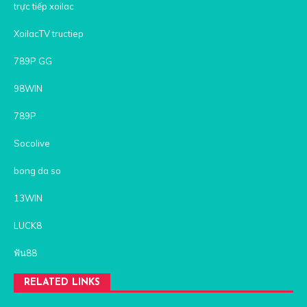
trực tiếp xoilac
XoilacTV tructiep
789P GG
98WIN
789P
Socolive
bong da so
13WIN
LUCK8
ฟัน88
RELATED LINKS