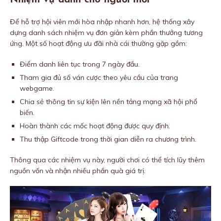
Nhiệm vụ dành cho người mới
Để hỗ trợ hội viên mới hòa nhập nhanh hơn, hệ thống xây
dựng danh sách nhiệm vụ đơn giản kèm phần thưởng tương
ứng. Một số hoạt động ưu đãi nhà cái thường gặp gồm:
Điểm danh liên tục trong 7 ngày đầu.
Tham gia đủ số ván cược theo yêu cầu của trang
webgame.
Chia sẻ thông tin sự kiện lên nền tảng mạng xã hội phổ
biến.
Hoàn thành các mốc hoạt động được quy định.
Thu thập Giftcode trong thời gian diễn ra chương trình.
Thông qua các nhiệm vụ này, người chơi có thể tích lũy thêm
nguồn vốn và nhận nhiều phần quà giá trị.