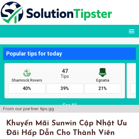
From our partner
tips.gg
Khuyến Mãi Sunwin Cập Nhật Ưu
Đãi Hấp Dẫn Cho Thành Viên