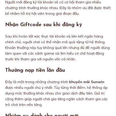
Người mới đăng ký tài khoản sẽ có cơ hội tham gia nhiều
chương trình thưởng khác nhau. Đây là nhóm ưu đãi được thiết
kế nhằm hỗ trợ hội viên trong giai đoạn đầu.
Nhận Giftcode sau khi đăng ký
Sau khi hoàn tất xác thực tài khoản và liên kết ngân hàng
chính chủ, người chơi có thể nhận mã quà tặng từ hệ thống.
Khoản thưởng này tuy không quá lớn nhưng đủ để người dùng
làm quen với các sảnh game và tìm hiểu cơ chế hoạt động
trước khi tham gia với nguồn vốn cá nhân.
Thưởng nạp tiền lần đầu
Đây là một trong những chương trình
khuyến mãi Sunwin
được nhiều người chú ý nhất. Tùy từng thời điểm, hệ thống áp
dụng mức thưởng khác nhau cho giao dịch đầu tiên. Giá trị
cộng thêm giúp người chơi gia tăng ngân sách tham gia các
trò chơi trên nền tảng.