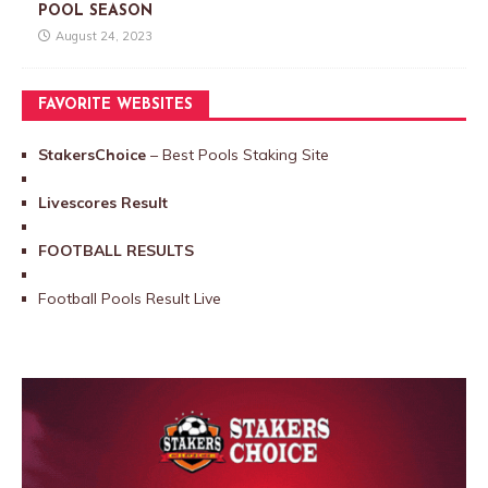
POOL SEASON
August 24, 2023
FAVORITE WEBSITES
StakersChoice
– Best Pools Staking Site
Livescores Result
FOOTBALL RESULTS
Football Pools Result Live