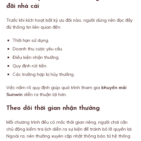
đãi nhà cái
Trước khi kích hoạt bất kỳ ưu đãi nào, người dùng nên đọc đầy
đủ thông tin liên quan đến:
Thời hạn sử dụng.
Doanh thu cược yêu cầu.
Điều kiện nhận thưởng.
Quy định rút tiền.
Các trường hợp bị hủy thưởng.
Việc nắm rõ quy định giúp quá trình tham gia
khuyến mãi
Sunwin
diễn ra thuận lợi hơn.
Theo dõi thời gian nhận thưởng
Mỗi chương trình đều có mốc thời gian riêng, người chơi cần
chủ động kiểm tra lịch diễn ra sự kiện để tránh bỏ lỡ quyền lợi.
Ngoài ra, nên thường xuyên cập nhật thông báo từ hệ thống