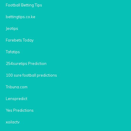
Football Betting Tips
bettingtips.co.ke
Jeotips
Forebets Today
Tafatips
254suretips Prediction
100 sure football predictions
Tribuna.com
Lenspredict
Yes Predictions
xoilactv