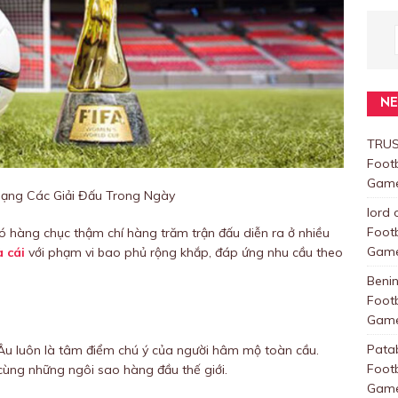
N
TRUS
Foot
Games
ạng Các Giải Đấu Trong Ngày
lord 
Foot
ó hàng chục thậm chí hàng trăm trận đấu diễn ra ở nhiều
Games
à cái
với phạm vi bao phủ rộng khắp, đáp ứng nhu cầu theo
Beni
Foot
Games
Pata
Âu luôn là tâm điểm chú ý của người hâm mộ toàn cầu.
Foot
 cùng những ngôi sao hàng đầu thế giới.
Games