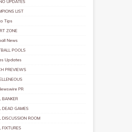
NO UPDATES
PIONS LIST
o Tips
RT ZONE
ball News
BALL POOLS
s Updates
CH PREVIEWS
ELLENEOUS
Newswire PR
 BANKER
 DEAD GAMES
 DISCUSSION ROOM
 FIXTURES