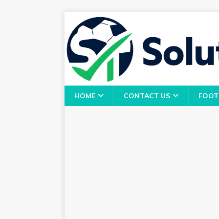
HOME
CONTACT US
FOOT