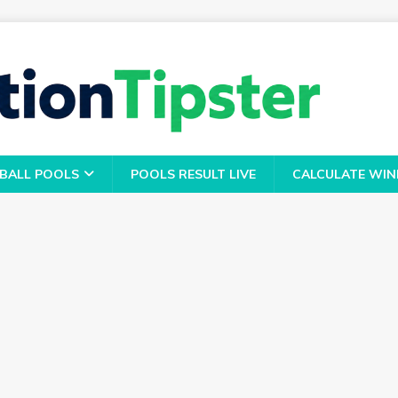
BALL POOLS
POOLS RESULT LIVE
CALCULATE WIN