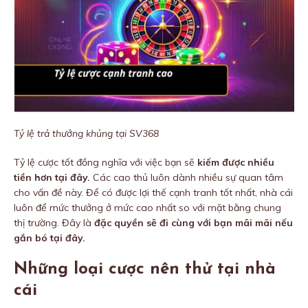
Tỷ lệ trả thưởng khủng tại SV368
Tỷ lệ cược tốt đồng nghĩa với việc bạn sẽ
kiếm được nhiều
tiền hơn tại đây.
Các cao thủ luôn dành nhiều sự quan tâm
cho vấn đề này. Để có được lợi thế cạnh tranh tốt nhất, nhà cái
luôn để mức thưởng ở mức cao nhất so với mặt bằng chung
thị trường. Đây là
đặc quyền sẽ đi cùng với bạn mãi mãi nếu
gắn bó tại đây.
Những loại cược nên thử tại nhà
cái