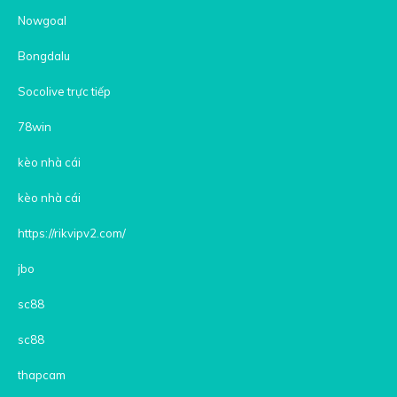
Nowgoal
Bongdalu
Socolive trực tiếp
78win
kèo nhà cái
kèo nhà cái
https://rikvipv2.com/
jbo
sc88
sc88
thapcam