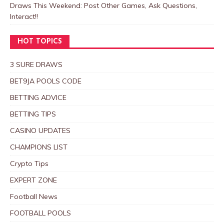
Draws This Weekend: Post Other Games, Ask Questions,
Interact!!
HOT TOPICS
3 SURE DRAWS
BET9JA POOLS CODE
BETTING ADVICE
BETTING TIPS
CASINO UPDATES
CHAMPIONS LIST
Crypto Tips
EXPERT ZONE
Football News
FOOTBALL POOLS