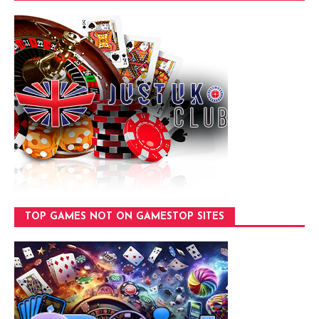
TOP GAMES NOT ON GAMESTOP SITES