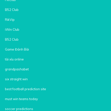
B52 Club
RikVip
iWin Club
B52 Club
Game Đánh Bài
tài xỉu online
grandpashabet
six straight win
best football prediction site
must win teams today
soccer predictions