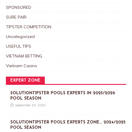
SPONSORED
SURE PAIR
TIPSTER COMPETITION
Uncategorized
USEFUL TIPS
VIETNAM BETTING
Vietnam Casino
EXPERT ZONE
SOLUTIONTIPSTER POOLS EXPERTS IN 2025/2026
POOL SEASON
September 19, 2025
SOLUTIONTIPSTER POOLS EXPERTS ZONE… 2024/2025
POOL SEASON