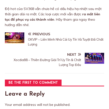
Độ hot của SV368 vẫn chưa hề có dấu hiệu hạ nhiệt sau một
thời gian dài ra mắt. Các loại cược mới vẫn được
ra mắt liên
tục để phục vụ các thành viên
. Hãy tham gia ngay theo
hướng dẫn nhé.
PREVIOUS
OKVIP – Liên Minh Nhà Cái Uy Tín Và Tuyệt Đối Chất
Lượng
NEXT
Xocdia88 – Thiên Đường Giải Trí Uy Tín & Chất
Lượng Top Đầu
BE THE FIRST TO COMMENT
Leave a Reply
Your email address will not be published.