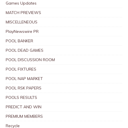
Games Updates
MATCH PREVIEWS
MISCELLENEOUS
PlayNewswire PR
POOL BANKER
POOL DEAD GAMES
POOL DISCUSSION ROOM
POOL FIXTURES
POOL NAP MARKET
POOL RSK PAPERS
POOLS RESULTS
PREDICT AND WIN
PREMIUM MEMBERS
Recycle