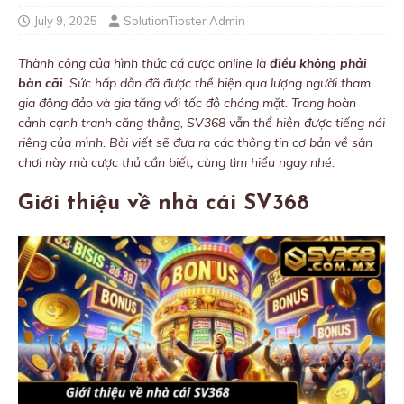
July 9, 2025
SolutionTipster Admin
Thành công của hình thức cá cược online là
điều không phải
bàn cãi
. Sức hấp dẫn đã được thể hiện qua lượng người tham
gia đông đảo và gia tăng với tốc độ chóng mặt. Trong hoàn
cảnh cạnh tranh căng thẳng, SV368 vẫn thể hiện được tiếng nói
riêng của mình. Bài viết sẽ đưa ra các thông tin cơ bản về sân
chơi này mà cược thủ cần biết
,
cùng tìm hiểu ngay nhé.
Giới thiệu về nhà cái SV368