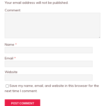
Your email address will not be published.
Comment
Name
*
Email
*
Website
Save my name, email, and website in this browser for the
next time I comment.