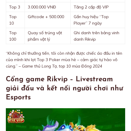
Top 3
3.000.000 VNĐ
Tăng 2 cấp độ VIP
Top
Giftcode + 500.000
Gắn huy hiệu “Top
10
Player” 7 ngày
Top
Quay số trúng vật
Ghi danh trên bảng vinh
100
phẩm vật lý
danh Rikvip
“Không chỉ thưởng tiền, tôi còn nhận được chiếc áo đấu in tên
của mình khi lọt Top 3 Poker mùa hè – cảm giác tự hào vô
cùng.” –
Game thủ Long Tạ, top 10 mùa Đông 2024
Cổng game Rikvip – Livestream
giải đấu và kết nối người chơi như
Esports