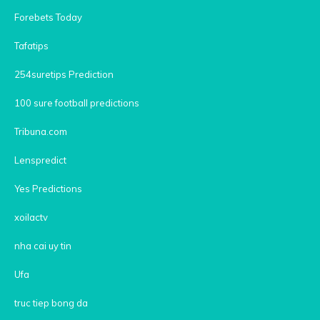
Forebets Today
Tafatips
254suretips Prediction
100 sure football predictions
Tribuna.com
Lenspredict
Yes Predictions
xoilactv
nha cai uy tin
Ufa
truc tiep bong da