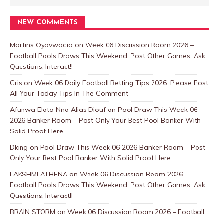
NEW COMMENTS
Martins Oyovwadia
on
Week 06 Discussion Room 2026 –
Football Pools Draws This Weekend: Post Other Games, Ask
Questions, Interact!!
Cris
on
Week 06 Daily Football Betting Tips 2026: Please Post
All Your Today Tips In The Comment
Afunwa Elota Nna Alias Diouf
on
Pool Draw This Week 06
2026 Banker Room – Post Only Your Best Pool Banker With
Solid Proof Here
Dking
on
Pool Draw This Week 06 2026 Banker Room – Post
Only Your Best Pool Banker With Solid Proof Here
LAKSHMI ATHENA
on
Week 06 Discussion Room 2026 –
Football Pools Draws This Weekend: Post Other Games, Ask
Questions, Interact!!
BRAIN STORM
on
Week 06 Discussion Room 2026 – Football