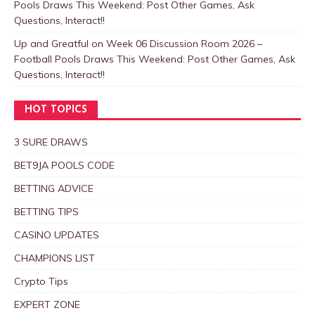
Pools Draws This Weekend: Post Other Games, Ask
Questions, Interact!!
Up and Greatful
on
Week 06 Discussion Room 2026 –
Football Pools Draws This Weekend: Post Other Games, Ask
Questions, Interact!!
HOT TOPICS
3 SURE DRAWS
BET9JA POOLS CODE
BETTING ADVICE
BETTING TIPS
CASINO UPDATES
CHAMPIONS LIST
Crypto Tips
EXPERT ZONE