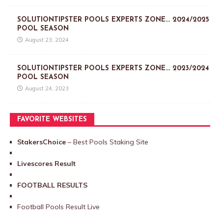
SOLUTIONTIPSTER POOLS EXPERTS ZONE… 2024/2025
POOL SEASON
August 23, 2024
SOLUTIONTIPSTER POOLS EXPERTS ZONE… 2023/2024
POOL SEASON
August 24, 2023
FAVORITE WEBSITES
StakersChoice
– Best Pools Staking Site
Livescores Result
FOOTBALL RESULTS
Football Pools Result Live