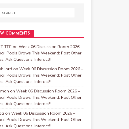
EW COMMENTS
T TEE
on
Week 06 Discussion Room 2026 –
ball Pools Draws This Weekend: Post Other
, Ask Questions, Interact!!
oh lord
on
Week 06 Discussion Room 2026 –
ball Pools Draws This Weekend: Post Other
, Ask Questions, Interact!!
nman
on
Week 06 Discussion Room 2026 –
ball Pools Draws This Weekend: Post Other
, Ask Questions, Interact!!
ba
on
Week 06 Discussion Room 2026 –
ball Pools Draws This Weekend: Post Other
, Ask Questions, Interact!!