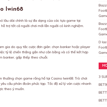
Baz
o Iwin68
Foot
Games
ó lâu dài chính là sự đa dạng của các tựa game tại
Baz
 hỗ trợ tốt cả người chơi mới lẫn người có kinh nghiệm.
Foot
Games
D las
am gia do quy tắc cược đơn giản: chọn banker hoặc player
Foot
iệc tỷ lệ chiến thắng gần như cân bằng và có thể kết hợp
Games
m banker, gấp thếp theo chuỗi.
HO
3 SU
 thường chọn game rồng hổ tại Casino Iwin68. Trò chơi
g yêu cầu phán đoán phức tạp. Tốc độ xử lý ván cược nhanh
BET9
ược theo ý muốn.
BETT
BETT