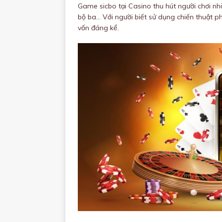
Game sicbo tại Casino thu hút người chơi nhờ v
bộ ba… Với người biết sử dụng chiến thuật ph
vốn đáng kể.