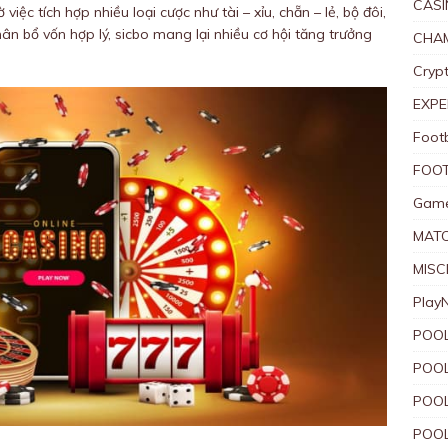
CASI
iệc tích hợp nhiều loại cược như tài – xỉu, chẵn – lẻ, bộ đôi,
ân bổ vốn hợp lý, sicbo mang lại nhiều cơ hội tăng trưởng
CHAM
Crypt
EXPE
Foot
FOOT
Game
MAT
MISC
Play
POOL
POOL
POOL
POOL