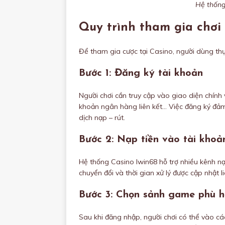
Hệ thống
Quy trình tham gia chơi 
Để tham gia cược tại Casino, người dùng thự
Bước 1: Đăng ký tài khoản
Người chơi cần truy cập vào giao diện chính 
khoản ngân hàng liên kết… Việc đăng ký đảm
dịch nạp – rút.
Bước 2: Nạp tiền vào tài kho
Hệ thống Casino Iwin68 hỗ trợ nhiều kênh n
chuyển đổi và thời gian xử lý được cập nhật
Bước 3: Chọn sảnh game phù h
Sau khi đăng nhập, người chơi có thể vào cá