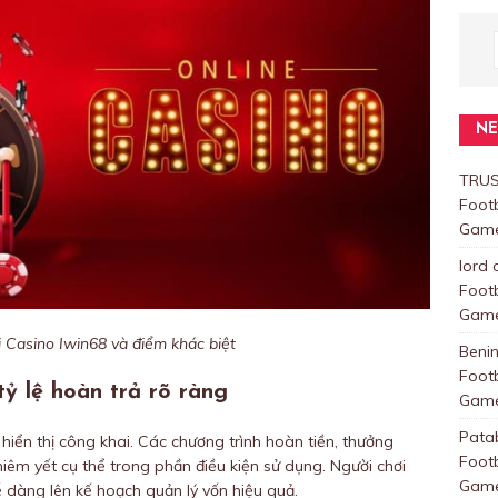
N
TRUS
Foot
Games
lord 
Foot
Games
 Casino Iwin68 và điểm khác biệt
Beni
Foot
tỷ lệ hoàn trả rõ ràng
Games
Pata
 hiển thị công khai. Các chương trình hoàn tiền, thưởng
Foot
êm yết cụ thể trong phần điều kiện sử dụng. Người chơi
Games
dễ dàng lên kế hoạch quản lý vốn hiệu quả.