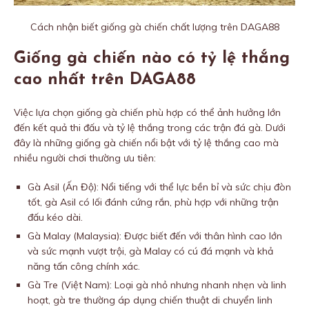
Cách nhận biết giống gà chiến chất lượng trên DAGA88
Giống gà chiến nào có tỷ lệ thắng
cao nhất trên DAGA88
Việc lựa chọn giống gà chiến phù hợp có thể ảnh hưởng lớn
đến kết quả thi đấu và tỷ lệ thắng trong các trận đá gà. Dưới
đây là những giống gà chiến nổi bật với tỷ lệ thắng cao mà
nhiều người chơi thường ưu tiên:
Gà Asil (Ấn Độ): Nổi tiếng với thể lực bền bỉ và sức chịu đòn
tốt, gà Asil có lối đánh cứng rắn, phù hợp với những trận
đấu kéo dài.
Gà Malay (Malaysia): Được biết đến với thân hình cao lớn
và sức mạnh vượt trội, gà Malay có cú đá mạnh và khả
năng tấn công chính xác.
Gà Tre (Việt Nam): Loại gà nhỏ nhưng nhanh nhẹn và linh
hoạt, gà tre thường áp dụng chiến thuật di chuyển linh