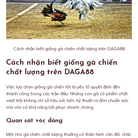
Cách nhận biết giống gà chiến chất lượng trên DAGA88
Cách nhận biết giống gà chiến
chất lượng trên DAGA88
Việc lựa chọn giống gà chiến tốt là yếu tố quyết định đến
thành công trong các trận đấu. Những con gà có phẩm chất
vượt trội không chỉ sở hữu sức bền, kỹ thuật ra đòn chuẩn xác
mà còn có khả năng hồi phục nhanh chóng.
Quan sát vóc dáng
Một chú gà chiến chất lượng thường có thân hình cân đối, chắc