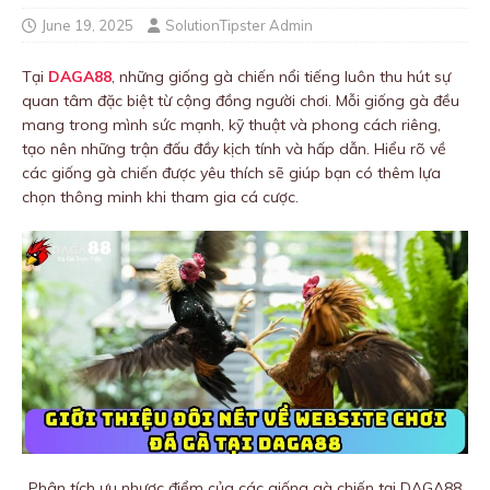
June 19, 2025
SolutionTipster Admin
Tại
DAGA88
, những giống gà chiến nổi tiếng luôn thu hút sự
quan tâm đặc biệt từ cộng đồng người chơi. Mỗi giống gà đều
mang trong mình sức mạnh, kỹ thuật và phong cách riêng,
tạo nên những trận đấu đầy kịch tính và hấp dẫn. Hiểu rõ về
các giống gà chiến được yêu thích sẽ giúp bạn có thêm lựa
chọn thông minh khi tham gia cá cược.
Phân tích ưu nhược điểm của các giống gà chiến tại DAGA88