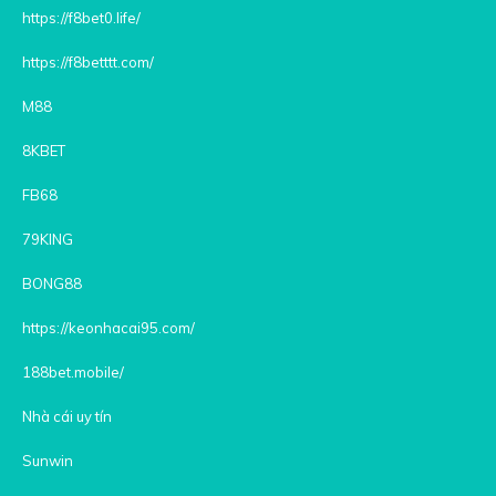
https://f8bet0.life/
https://f8betttt.com/
M88
8KBET
FB68
79KING
BONG88
https://keonhacai95.com/
188bet.mobile/
Nhà cái uy tín
Sunwin