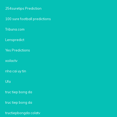
254suretips Prediction
100 sure football predictions
Tribuna.com
Lenspredict
Yes Predictions
xoilactv
nha cai uy tin
Ufa
truc tiep bong da
truc tiep bong da
tructiepbongda colatv