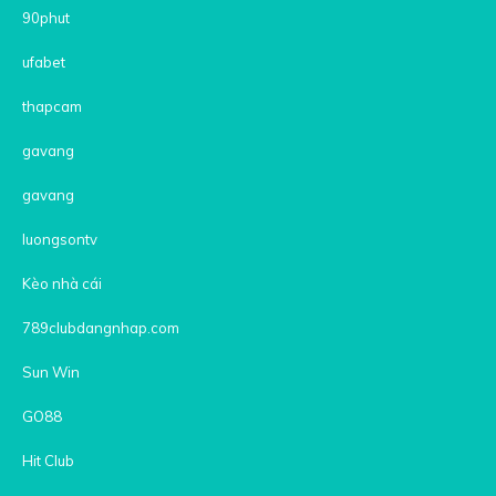
90phut
ufabet
thapcam
gavang
gavang
luongsontv
Kèo nhà cái
789clubdangnhap.com
Sun Win
GO88
Hit Club