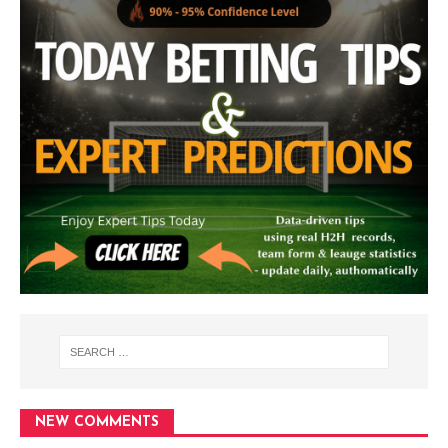
NEW COMMENTS