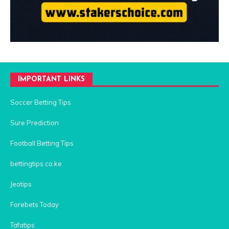
IMPORTANT LINKS
Soccer Betting Tips
Sure Prediction
Football Betting Tips
bettingtips.co.ke
Jeotips
Forebets Today
Tafatips