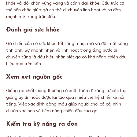
khỏe với đôi chân vững vàng và cánh dài, khỏe. Cấu trúc cơ
thể săn chắc giúp gà có thể di chuyển linh hoạt và ra đòn
mạnh mẽ trong trận đấu.
Đánh giá sức khỏe
Gà chiến cần có sức khỏe tốt, lông mượt mà và đôi mắt sáng
tinh anh. Sự nhanh nhẹn và linh hoạt trong từng bước di
chuyển cũng là dấu hiệu nhận biết gà có khả năng chiến đấu
hiệu quả trên sân.
Xem xét nguồn gốc
Giống gà chất lượng thường có xuất thân rõ ràng, từ các trại
giống uy tín hoặc được lai tạo qua nhiều thế hệ chiến kê nổi
tiếng. Việc xác định dòng máu giúp người chơi có cái nhìn
chuẩn xác hơn về tiềm năng chiến đấu của gà.
Kiểm tra kỹ năng ra đòn