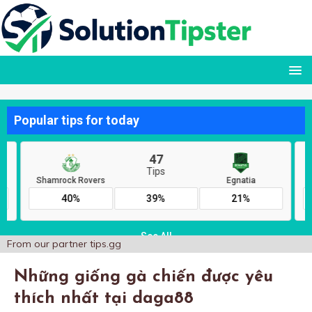
From our partner
tips.gg
Những giống gà chiến được yêu
thích nhất tại daga88