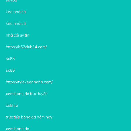
say88
kèo nhà cái
kèo nhà cái
nhà cái uy tín
https://b52club14.com/
sc88
sc88
https://tylekeonhanh.com/
xem bóng đá trực tuyến
cakhia
trực tiếp bóng đá hôm nay
xem bong da