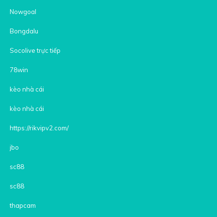
Nowgoal
Bongdalu
Socolive trực tiếp
78win
kèo nhà cái
kèo nhà cái
https://rikvipv2.com/
jbo
sc88
sc88
thapcam