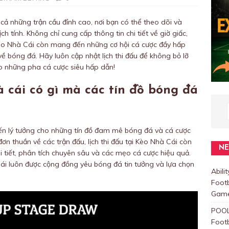
t cả những trận cầu đỉnh cao, nơi bạn có thể theo dõi và
 tính. Không chỉ cung cấp thông tin chi tiết về giờ giấc,
 Kèo Nhà Cái còn mang đến những cơ hội cá cược đầy hấp
 về bóng đá. Hãy luôn cập nhật lịch thi đấu để không bỏ lỡ
ho những pha cá cược siêu hấp dẫn!
 cái có gì mà các tín đồ bóng đá
ến lý tưởng cho những tín đồ đam mê bóng đá và cá cược
n thuần về các trận đấu, lịch thi đấu tại Kèo Nhà Cái còn
N
 tiết, phân tích chuyên sâu và các mẹo cá cược hiệu quả.
 Cái luôn được cộng đồng yêu bóng đá tin tưởng và lựa chọn
Abili
Foot
Games
POOL
Footb