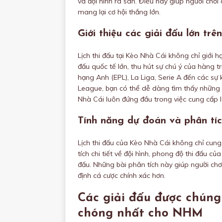
và đội hình ra sân. Điều này giúp người chơi
mang lại cơ hội thắng lớn.
Giới thiệu các giải đấu lớn trê
Lịch thi đấu tại Kèo Nhà Cái không chỉ giới 
đấu quốc tế lớn, thu hút sự chú ý của hàng 
hạng Anh (EPL), La Liga, Serie A đến các s
League, bạn có thể dễ dàng tìm thấy những 
Nhà Cái luôn đứng đầu trong việc cung cấp l
Tính năng dự đoán và phân tí
Lịch thi đấu của Kèo Nhà Cái không chỉ cung
tích chi tiết về đội hình, phong độ thi đấu c
đấu. Những bài phân tích này giúp người chơi
định cá cược chính xác hơn.
Các giải đấu được chúng 
chóng nhất cho NHM