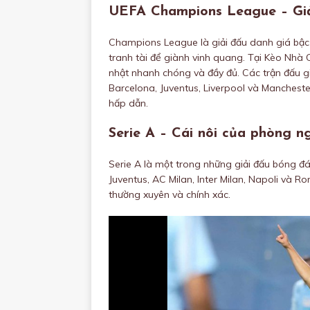
UEFA Champions League – Giả
Champions League là giải đấu danh giá bậc
tranh tài để giành vinh quang. Tại Kèo Nhà
nhật nhanh chóng và đầy đủ. Các trận đấu 
Barcelona, Juventus, Liverpool và Mancheste
hấp dẫn.
Serie A – Cái nôi của phòng 
Serie A là một trong những giải đấu bóng đá
Juventus, AC Milan, Inter Milan, Napoli và R
thường xuyên và chính xác.