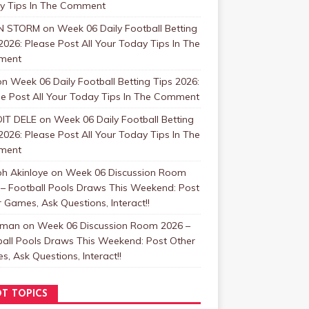
y Tips In The Comment
N STORM
on
Week 06 Daily Football Betting
2026: Please Post All Your Today Tips In The
ment
on
Week 06 Daily Football Betting Tips 2026:
se Post All Your Today Tips In The Comment
IT DELE
on
Week 06 Daily Football Betting
2026: Please Post All Your Today Tips In The
ment
h Akinloye
on
Week 06 Discussion Room
 – Football Pools Draws This Weekend: Post
 Games, Ask Questions, Interact!!
zman
on
Week 06 Discussion Room 2026 –
ball Pools Draws This Weekend: Post Other
, Ask Questions, Interact!!
T TOPICS