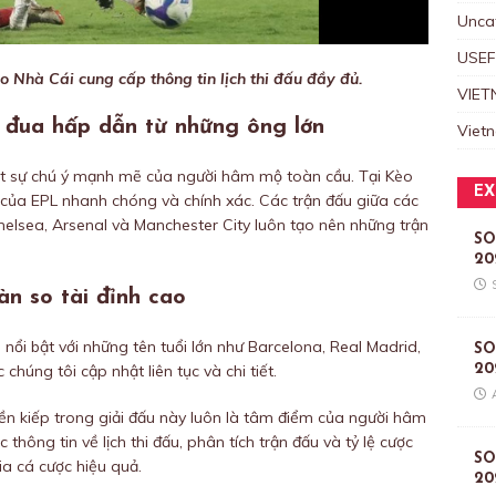
Unca
USEF
Nhà Cái cung cấp thông tin lịch thi đấu đầy đủ.
VIET
 đua hấp dẫn từ những ông lớn
Viet
hút sự chú ý mạnh mẽ của người hâm mộ toàn cầu. Tại Kèo
EX
ấu của EPL nhanh chóng và chính xác. Các trận đấu giữa các
helsea, Arsenal và Manchester City luôn tạo nên những trận
SO
20
n so tài đỉnh cao
nổi bật với những tên tuổi lớn như Barcelona, Real Madrid,
SO
 chúng tôi cập nhật liên tục và chi tiết.
20
yền kiếp trong giải đấu này luôn là tâm điểm của người hâm
hông tin về lịch thi đấu, phân tích trận đấu và tỷ lệ cược
SO
a cá cược hiệu quả.
20