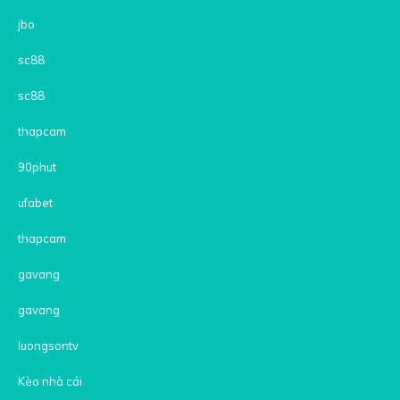
jbo
sc88
sc88
thapcam
90phut
ufabet
thapcam
gavang
gavang
luongsontv
Kèo nhà cái