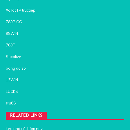
XoilacTV tructiep
789P GG
98WIN
789P
Socolive
bong da so
13WIN
LUCK8
ฟัน88
RELATED LINKS
kèo nhà cái hôm nay