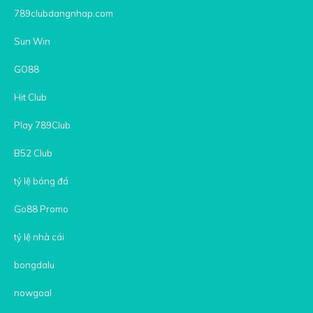
789clubdangnhap.com
Sun Win
GO88
Hit Club
Play 789Club
B52 Club
tỷ lệ bóng đá
Go88 Promo
tỷ lệ nhà cái
bongdalu
nowgoal