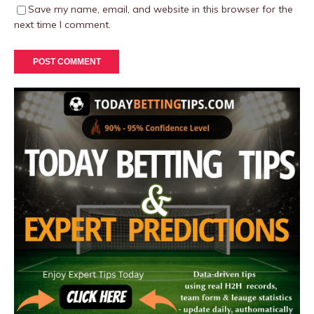
Save my name, email, and website in this browser for the
next time I comment.