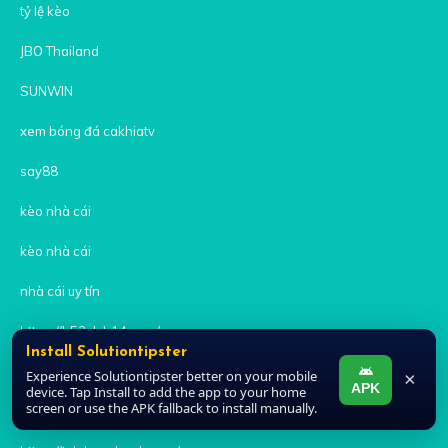
tỷ lệ kèo
JBO Thailand
SUNWIN
xem bóng đá cakhiatv
say88
kèo nhà cái
kèo nhà cái
nhà cái uy tín
https://b52club14.com/
Install Solutiontipster
sc88
Experience Solutiontipster better on your mobile
×
APK
device. Tap Install to add the app to your home
screen or use the APK fallback to install manually.
sc88