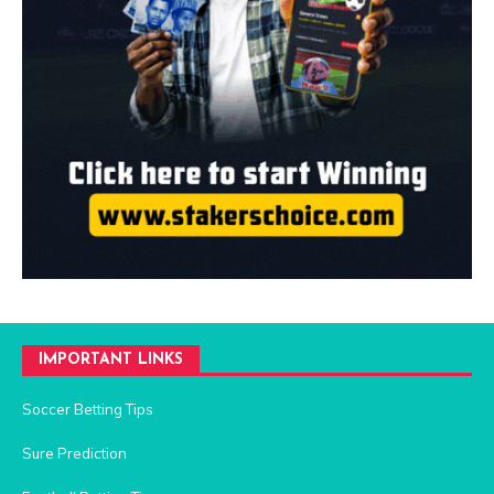
IMPORTANT LINKS
Soccer Betting Tips
Sure Prediction