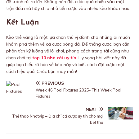
để tránh rủi ro lớn. Không nên đặt cược quá nhiều vào một
trận đấu mà hãy chia nhỏ tiền cược vào nhiều kèo khác nhau.
Kết Luận
Kèo thẻ vàng là một lựa chọn thú vị dành cho những ai muốn
khám phá thêm về cá cược bóng đá. Để thắng cược, bạn cần
phân tích kỹ lưỡng về lối chơi, phong cách trọng tài cũng như
chọn chơi tại
top 10 nhà cái uy tín
. Hy vọng bài viết này đã
giúp bạn hiểu rõ hơn về kèo này và biết cách đặt cược một
cách hiệu quả. Chúc bạn may mắn!
PREVIOUS
Week 46 Pool Fixtures 2025- This Week Pool
Fixtures
NEXT
Thể thao Nhatvip – Địa chỉ cá cược uy tín cho mọi
bet thủ