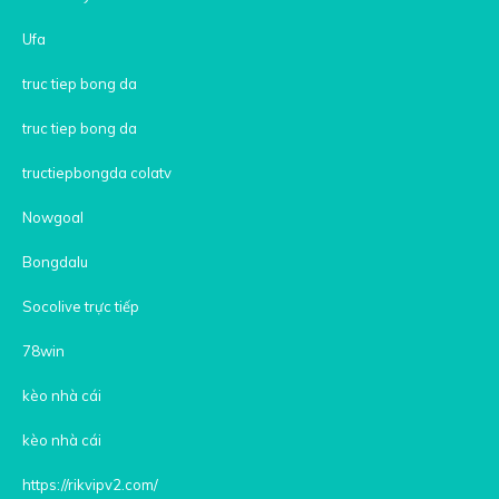
Ufa
truc tiep bong da
truc tiep bong da
tructiepbongda colatv
Nowgoal
Bongdalu
Socolive trực tiếp
78win
kèo nhà cái
kèo nhà cái
https://rikvipv2.com/