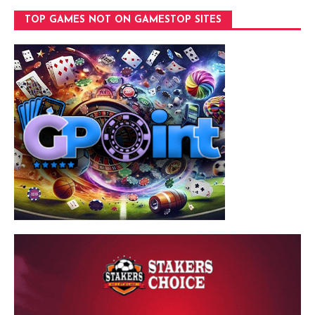
TOP GAMES NOT ON GAMESTOP SITES