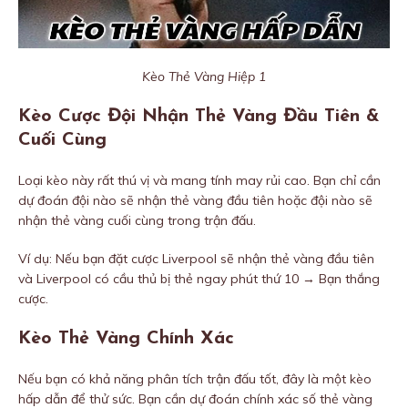
Kèo Thẻ Vàng Hiệp 1
Kèo Cược Đội Nhận Thẻ Vàng Đầu Tiên &
Cuối Cùng
Loại kèo này rất thú vị và mang tính may rủi cao. Bạn chỉ cần
dự đoán đội nào sẽ nhận thẻ vàng đầu tiên hoặc đội nào sẽ
nhận thẻ vàng cuối cùng trong trận đấu.
Ví dụ: Nếu bạn đặt cược Liverpool sẽ nhận thẻ vàng đầu tiên
và Liverpool có cầu thủ bị thẻ ngay phút thứ 10 → Bạn thắng
cược.
Kèo Thẻ Vàng Chính Xác
Nếu bạn có khả năng phân tích trận đấu tốt, đây là một kèo
hấp dẫn để thử sức. Bạn cần dự đoán chính xác số thẻ vàng