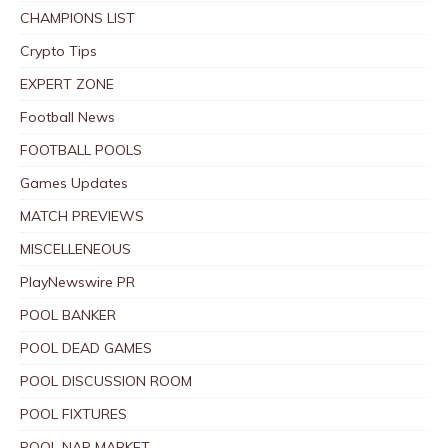
CHAMPIONS LIST
Crypto Tips
EXPERT ZONE
Football News
FOOTBALL POOLS
Games Updates
MATCH PREVIEWS
MISCELLENEOUS
PlayNewswire PR
POOL BANKER
POOL DEAD GAMES
POOL DISCUSSION ROOM
POOL FIXTURES
POOL NAP MARKET