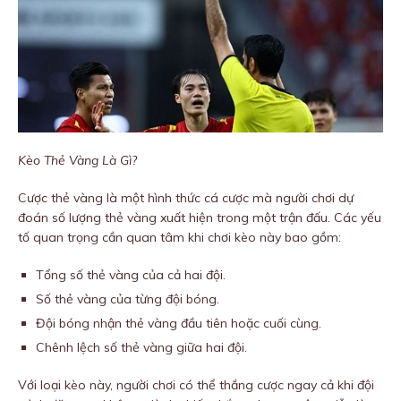
Kèo Thẻ Vàng Là Gì?
Cược thẻ vàng là một hình thức cá cược mà người chơi dự
đoán số lượng thẻ vàng xuất hiện trong một trận đấu. Các yếu
tố quan trọng cần quan tâm khi chơi kèo này bao gồm:
Tổng số thẻ vàng của cả hai đội.
Số thẻ vàng của từng đội bóng.
Đội bóng nhận thẻ vàng đầu tiên hoặc cuối cùng.
Chênh lệch số thẻ vàng giữa hai đội.
Với loại kèo này, người chơi có thể thắng cược ngay cả khi đội