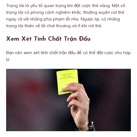
Trọng tài là yếu tố quan trọng khi đặt cược thẻ vàng. Một số
trọng tài có phong cách nghiêm khắc, thường xuyên rút thẻ
ngay cả với những pha phạm lỗi nhẹ. Ngược lại, có những
trọng tài thiên về lối chơi thoáng và ít khi rút thẻ.
Xem Xét Tính Chất Trận Đấu
Bạn nên xem xét tính chất trận đấu để có thể đặt cược cho hợp
lý: