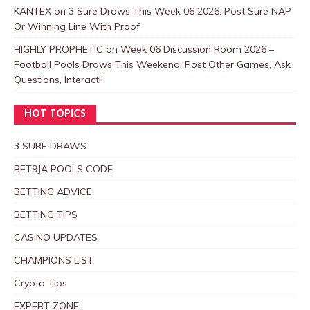
KANTEX
on
3 Sure Draws This Week 06 2026: Post Sure NAP
Or Winning Line With Proof
HIGHLY PROPHETIC
on
Week 06 Discussion Room 2026 –
Football Pools Draws This Weekend: Post Other Games, Ask
Questions, Interact!!
HOT TOPICS
3 SURE DRAWS
BET9JA POOLS CODE
BETTING ADVICE
BETTING TIPS
CASINO UPDATES
CHAMPIONS LIST
Crypto Tips
EXPERT ZONE