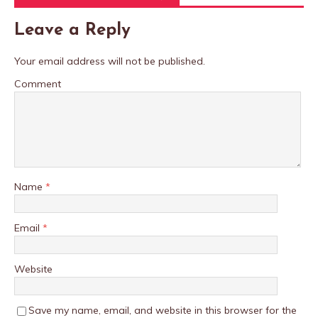
Leave a Reply
Your email address will not be published.
Comment
Name
*
Email
*
Website
Save my name, email, and website in this browser for the