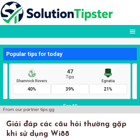
From our partner
tips.gg
Giải đáp các câu hỏi thường gặp
khi sử dụng Wi88