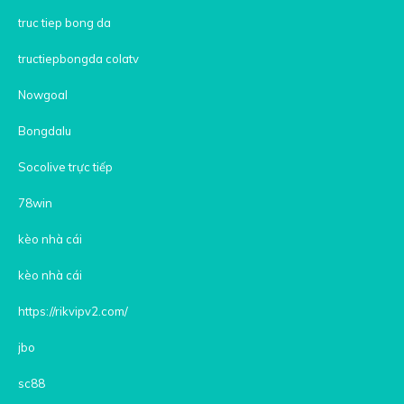
truc tiep bong da
tructiepbongda colatv
Nowgoal
Bongdalu
Socolive trực tiếp
78win
kèo nhà cái
kèo nhà cái
https://rikvipv2.com/
jbo
sc88