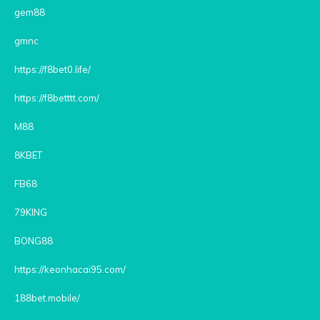
gem88
gmnc
https://f8bet0.life/
https://f8betttt.com/
M88
8KBET
FB68
79KING
BONG88
https://keonhacai95.com/
188bet.mobile/