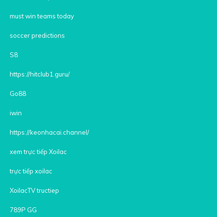
must win teams today
soccer predictions
S8
https://hitclub1.guru/
Go88
iwin
https://keonhacai.channel/
xem trực tiếp Xoilac
trực tiếp xoilac
XoilacTV tructiep
789P GG