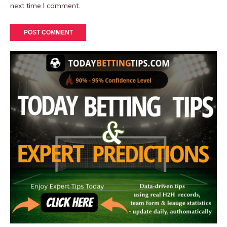
next time I comment.