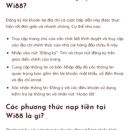
Wi88?
Đăng ký tài khoản tại địa chỉ cá cược hấp dẫn này được thực
hiện rất đơn giản và nhanh chóng. Cụ thể như sau:
Truy cập trang chủ của sân chơi: Mở trình duyệt và truy cập
vào địa chỉ chính thức của nhà cái hàng đầu châu Á này.
Nhấp vào nút “Đăng ký”: Tìm và chọn nút đăng ký trên
giao diện chính của trang.
Cung cấp thông tin cơ bản: Nhập đầy đủ các thông tin
quan trọng bao gồm tên tài khoản, mật khẩu, số điện thoại
và địa chỉ email…
Xác nhận thông tin: Đồng ý với các điều khoản sử dụng,
kiểm tra lại thông tin và nhấn nút “Hoàn tất”.
Các phương thức nạp tiền tại
Wi88 là gì?