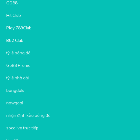
GO88
Hit Club
Play 789Club
B52 Club
tỷ lệ bóng đá
Go88 Promo
tỷ lệ nhà cái
bongdalu
nowgoal
nhận định kèo bóng đá
socolive trực tiếp