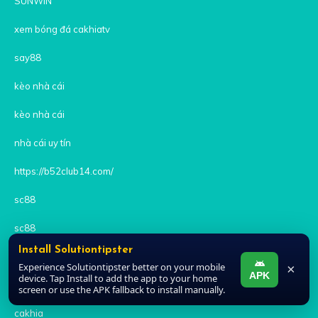
SUNWIN
xem bóng đá cakhiatv
say88
kèo nhà cái
kèo nhà cái
nhà cái uy tín
https://b52club14.com/
sc88
sc88
Install Solutiontipster
https://tylekeonhanh.com/
Experience Solutiontipster better on your mobile
×
APK
device. Tap Install to add the app to your home
xem bóng đá trực tuyến
screen or use the APK fallback to install manually.
cakhia