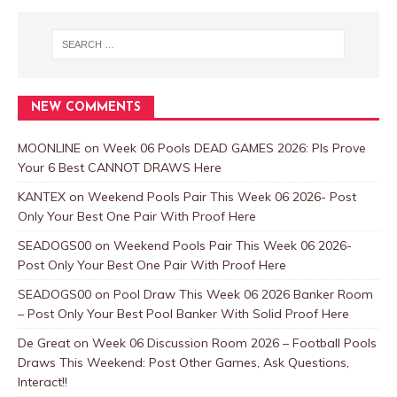
NEW COMMENTS
MOONLINE
on
Week 06 Pools DEAD GAMES 2026: Pls Prove
Your 6 Best CANNOT DRAWS Here
KANTEX
on
Weekend Pools Pair This Week 06 2026- Post
Only Your Best One Pair With Proof Here
SEADOGS00
on
Weekend Pools Pair This Week 06 2026-
Post Only Your Best One Pair With Proof Here
SEADOGS00
on
Pool Draw This Week 06 2026 Banker Room
– Post Only Your Best Pool Banker With Solid Proof Here
De Great
on
Week 06 Discussion Room 2026 – Football Pools
Draws This Weekend: Post Other Games, Ask Questions,
Interact!!