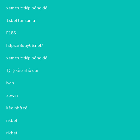
xem trực tiếp bóng đá
1xbet tanzania
F186
https://8day66.net/
xem trực tiếp bóng đá
Tỷ lệ kèo nhà cái
iwin
zowin
kèo nhà cái
rikbet
rikbet