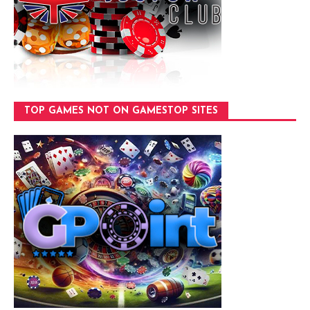
TOP GAMES NOT ON GAMESTOP SITES