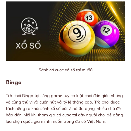
Sảnh cá cược xổ số tại mu88
Bingo
Trò chơi Bingo tại cổng game tuy có luật chơi đơn giản nhưng
vô cùng thú vị và cuốn hút với tỷ lệ thắng cao. Trò chơi được
tách riêng ra khỏi sảnh xổ số bởi vì nó đa dạng, nhiều chủ đề
hấp dẫn. Mỗi khi tham gia cá cược tại đây người chơi dễ dàng
lựa chọn quốc gia mình muốn trong đó có Việt Nam.