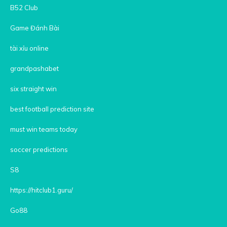
B52 Club
Game Đánh Bài
tài xỉu online
grandpashabet
six straight win
best football prediction site
must win teams today
soccer predictions
S8
https://hitclub1.guru/
Go88