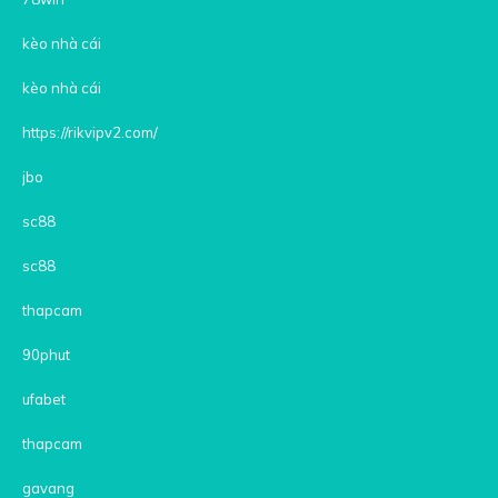
kèo nhà cái
kèo nhà cái
https://rikvipv2.com/
jbo
sc88
sc88
thapcam
90phut
ufabet
thapcam
gavang