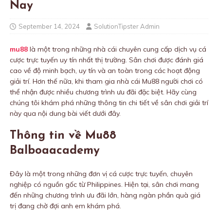
Nay
September 14, 2024
SolutionTipster Admin
mu88
là một trong những nhà cái chuyên cung cấp dịch vụ cá
cược trực tuyến uy tín nhất thị trường. Sân chơi được đánh giá
cao về độ minh bạch, uy tín và an toàn trong các hoạt động
giải trí. Hơn thế nữa, khi tham gia nhà cái Mu88 người chơi có
thể nhận được nhiều chương trình ưu đãi đặc biệt. Hãy cùng
chúng tôi khám phá những thông tin chi tiết về sân chơi giải trí
này qua nội dung bài viết dưới đây.
Thông tin về Mu88
Balboaacademy
Đây là một trong những đơn vị cá cược trực tuyến, chuyên
nghiệp có nguồn gốc từ Philippines. Hiện tại, sân chơi mang
đến những chương trình ưu đãi lớn, hàng ngàn phần quà giá
trị đang chờ đợi anh em khám phá.