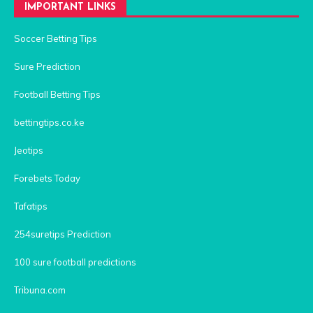
IMPORTANT LINKS
Soccer Betting Tips
Sure Prediction
Football Betting Tips
bettingtips.co.ke
Jeotips
Forebets Today
Tafatips
254suretips Prediction
100 sure football predictions
Tribuna.com