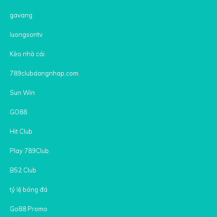
gavang
luongsontv
Kèo nhà cái
789clubdangnhap.com
Sun Win
GO88
Hit Club
Play 789Club
B52 Club
tỷ lệ bóng đá
Go88 Promo