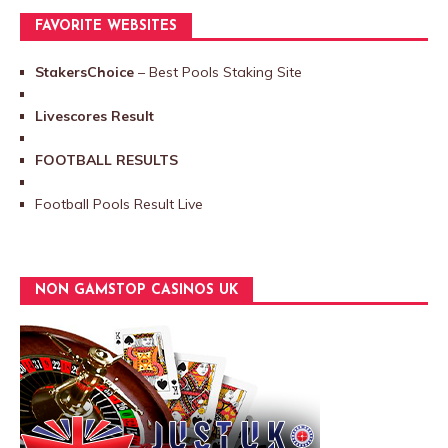
FAVORITE WEBSITES
StakersChoice
– Best Pools Staking Site
Livescores Result
FOOTBALL RESULTS
Football Pools Result Live
NON GAMSTOP CASINOS UK