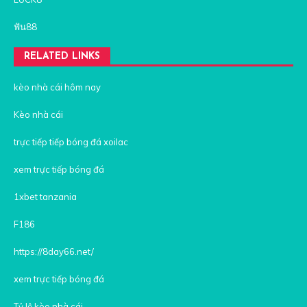
ฟัน88
RELATED LINKS
kèo nhà cái hôm nay
Kèo nhà cái
trực tiếp tiếp bóng đá xoilac
xem trực tiếp bóng đá
1xbet tanzania
F186
https://8day66.net/
xem trực tiếp bóng đá
Tỷ lệ kèo nhà cái